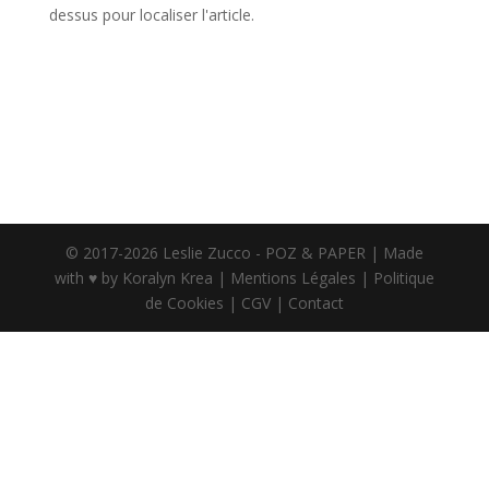
dessus pour localiser l'article.
© 2017-2026 Leslie Zucco - POZ & PAPER | Made
with ♥ by
Koralyn Krea
|
Mentions Légales
|
Politique
de Cookies
|
CGV
|
Contact